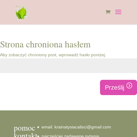
Strona chroniona hasłem
Aby zobaczyć chroniony post, wprowadź hasło poniżej:
Prześlij
pomoc
email: krainatysiacalisci@gmail.com
kontakt
najczęściej zadawane pytania