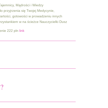
Tajemnicy, Mądrości i Wiedzy
o przyjrzenia się Twojej Medycynie,
artości, gotowości w prowadzeniu innych
przystankiem w na ścieżce Nauczycielki Dusz
enie 222 pln
link
i?