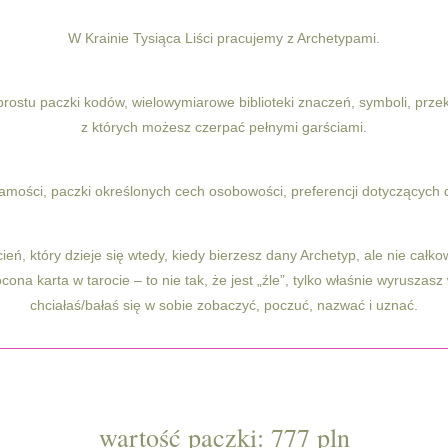
W Krainie Tysiąca Liści pracujemy z Archetypami.
prostu paczki kodów, wielowymiarowe biblioteki znaczeń, symboli, prze
z których możesz czerpać pełnymi garściami.
amości, paczki określonych cech osobowości, preferencji dotyczących dz
eń, który dzieje się wtedy, kiedy bierzesz dany Archetyp, ale nie całko
ona karta w tarocie – to nie tak, że jest „źle”, tylko właśnie wyruszas
chciałaś/bałaś się w sobie zobaczyć, poczuć, nazwać i uznać.
wartość paczki: 777 pln