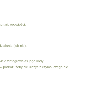
konań, opowieści,
iałania (lub nie).
wicie zintegrowałaś jego kody.
z w podróż, żeby się ułożyć z czymś, czego nie