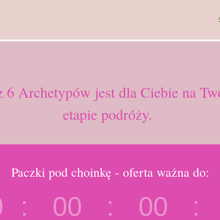
z 6 Archetypów jest dla Ciebie na 
etapie podróży.
Paczki pod choinkę - oferta ważna do:
0
:
00
:
00
: