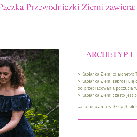
Paczka Przewodniczki Ziemi zawiera
ARCHETYP 1 
> Kapłanka Ziemi to archetyp 
> Kapłanka Ziemi zaprosi Cię d
do przepracowania poczucia w
> Kapłanka Ziemi często jest 
cena regularna w Sklep Spełni