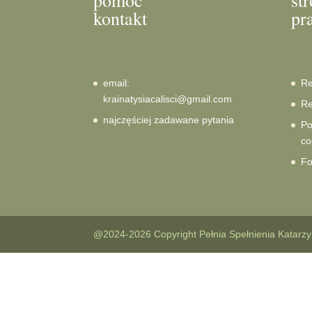
pomoc
st
kontakt
pr
email:
Re
krainatysiacalisci@gmail.com
Re
najczęściej zadawane pytania
Po
co
Fo
@2024-2026 Copyright Pełnia Spełnienia Katarzy