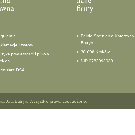
rona
dane
awna
firmy
gulamin
Pełnia Spełnienia Katarzyna
Butryn
klamacje i zwroty
30-698 Kraków
lityka prywatności i plików
okies
NIP 6782993939
rmularz DSA
na Jola Butryn. Wszystkie prawa zastrzeżone.